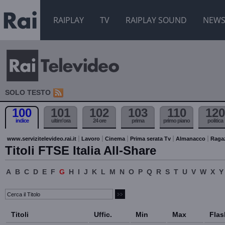
RAIPLAY
TV
RAIPLAY SOUND
NEW
SOLO TESTO
100
101
102
103
110
120
indice
ultim'ora
24 ore
prima
primo piano
politica
www.servizitelevideo.rai.it
Lavoro
Cinema
Prima serata Tv
Almanacco
Raga
Titoli FTSE Italia All-Share
A
B
C
D
E
F
G
H
I
J
K
L
M
N
O
P
Q
R
S
T
U
V
W
X
Y
Titoli
Uffic.
Min
Max
Flas