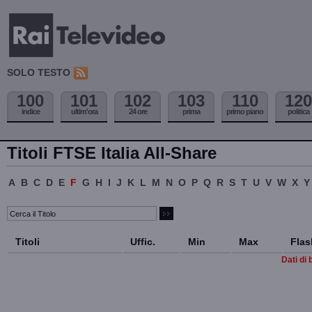
SOLO TESTO
100
101
102
103
110
120
indice
ultim'ora
24 ore
prima
primo piano
politica
Titoli FTSE Italia All-Share
A
B
C
D
E
F
G
H
I
J
K
L
M
N
O
P
Q
R
S
T
U
V
W
X
Y
Titoli
Uffic.
Min
Max
Flas
Dati di 