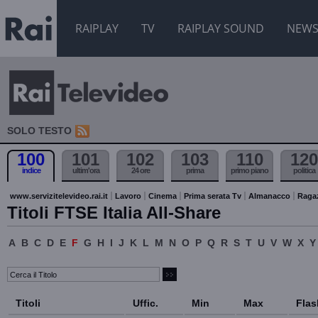
RAIPLAY
TV
RAIPLAY SOUND
NEW
SOLO TESTO
100
101
102
103
110
120
indice
ultim'ora
24 ore
prima
primo piano
politica
www.servizitelevideo.rai.it
Lavoro
Cinema
Prima serata Tv
Almanacco
Raga
Titoli FTSE Italia All-Share
A
B
C
D
E
F
G
H
I
J
K
L
M
N
O
P
Q
R
S
T
U
V
W
X
Y
Titoli
Uffic.
Min
Max
Flas