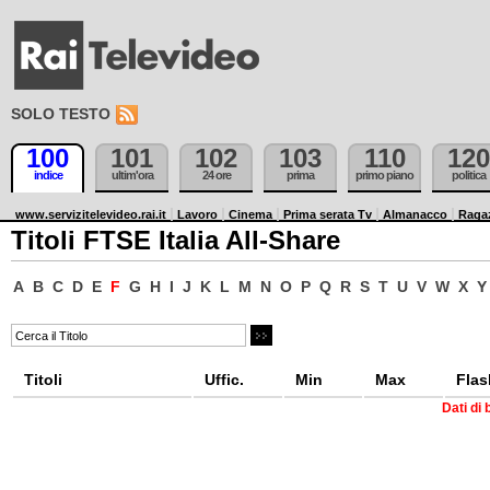
SOLO TESTO
100
101
102
103
110
120
indice
ultim'ora
24 ore
prima
primo piano
politica
www.servizitelevideo.rai.it
Lavoro
Cinema
Prima serata Tv
Almanacco
Raga
Titoli FTSE Italia All-Share
A
B
C
D
E
F
G
H
I
J
K
L
M
N
O
P
Q
R
S
T
U
V
W
X
Y
Titoli
Uffic.
Min
Max
Flas
Dati di 