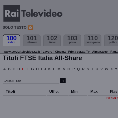
SOLO TESTO
100
101
102
103
110
120
indice
ultim'ora
24 ore
prima
primo piano
politica
www.servizitelevideo.rai.it
Lavoro
Cinema
Prima serata Tv
Almanacco
Raga
Titoli FTSE Italia All-Share
A
B
C
D
E
F
G
H
I
J
K
L
M
N
O
P
Q
R
S
T
U
V
W
X
Y
Titoli
Uffic.
Min
Max
Flas
Dati di 