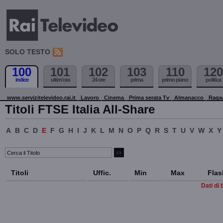
SOLO TESTO
100
101
102
103
110
120
indice
ultim'ora
24 ore
prima
primo piano
politica
www.servizitelevideo.rai.it
Lavoro
Cinema
Prima serata Tv
Almanacco
Raga
Titoli FTSE Italia All-Share
A
B
C
D
E
F
G
H
I
J
K
L
M
N
O
P
Q
R
S
T
U
V
W
X
Y
Titoli
Uffic.
Min
Max
Flas
Dati di 