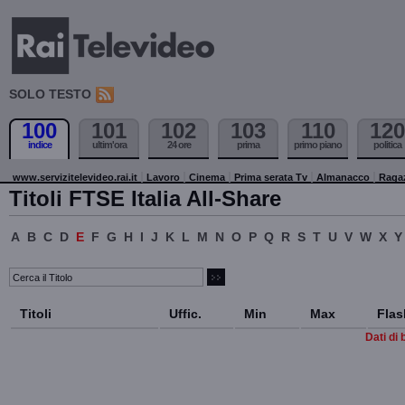
SOLO TESTO
100
101
102
103
110
120
indice
ultim'ora
24 ore
prima
primo piano
politica
www.servizitelevideo.rai.it
Lavoro
Cinema
Prima serata Tv
Almanacco
Raga
Titoli FTSE Italia All-Share
A
B
C
D
E
F
G
H
I
J
K
L
M
N
O
P
Q
R
S
T
U
V
W
X
Y
Titoli
Uffic.
Min
Max
Flas
Dati di 