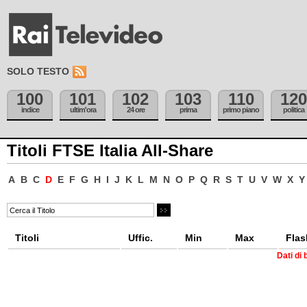
SOLO TESTO
100
101
102
103
110
120
indice
ultim'ora
24 ore
prima
primo piano
politica
Titoli FTSE Italia All-Share
A
B
C
D
E
F
G
H
I
J
K
L
M
N
O
P
Q
R
S
T
U
V
W
X
Y
Titoli
Uffic.
Min
Max
Flas
Dati di 