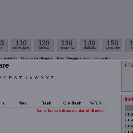
3
110
120
130
140
150
ma
primo piano
politica
economia
dall'itallia
dal mondo
c
a serata Tv
Almanacco
Ragazzi
Treni
Viaggiare Sicuri
Indice A-Z
are
FTS
P
Q
R
S
T
U
V
W
X
Y
Z
Ind
in
Max
Flash
Ora flash
%Fl/Ri
Dati di borsa italiana ritardati di 15 minuti
FTSE
FTSE
FTSE
FTS