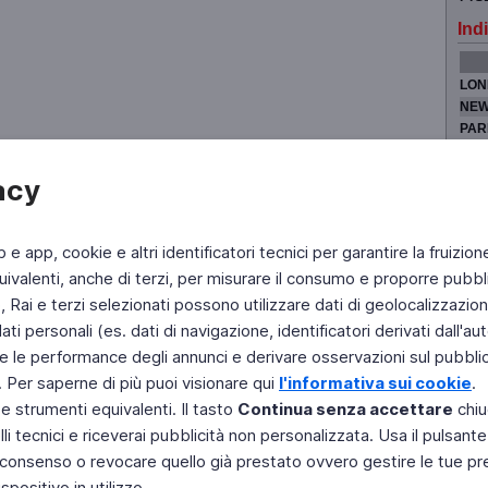
Indi
LON
NEW
PAR
TOK
acy
b e app, cookie e altri identificatori tecnici per garantire la fruizion
Fai di Televideo la tua Home Page
Chi Siamo
Scrivici
ivalenti, anche di terzi, per misurare il consumo e proporre pubbli
Rai e terzi selezionati possono utilizzare dati di geolocalizzazione,
Copyright © 2011 Rai - Tutti i diritti riservati
Engineered by RAI - Reti e Piattaforme
 personali (es. dati di navigazione, identificatori derivati dall'auten
e le performance degli annunci e derivare osservazioni sul pubblico
. Per saperne di più puoi visionare qui
l'informativa sui cookie
.
 e strumenti equivalenti. Il tasto
Continua senza accettare
chiu
li tecnici e riceverai pubblicità non personalizzata. Usa il pulsant
 il consenso o revocare quello già prestato ovvero gestire le tue p
positivo in utilizzo.