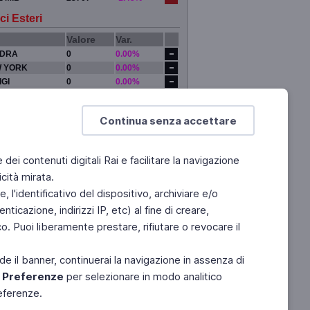
ci Esteri
Valore
Var.
DRA
0
0.00%
 YORK
0
0.00%
IGI
0
0.00%
YO
0
0.00%
Continua senza accettare
e dei contenuti digitali Rai e facilitare la navigazione
cità mirata.
 l'identificativo del dispositivo, archiviare e/o
ticazione, indirizzi IP, etc) al fine di creare,
. Puoi liberamente prestare, rifiutare o revocare il
de il banner, continuerai la navigazione in assenza di
e
Preferenze
per selezionare in modo analitico
referenze.