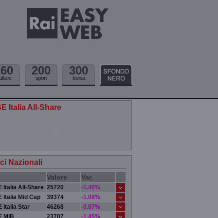
160
200
300
ulture
sport
borsa
E Italia All-Share
ici Nazionali
Valore
Var.
 Italia All-Share
25720
-1.40%
 Italia Mid Cap
39374
-1.08%
 Italia Star
46268
-0.87%
E MIB
23707
-1.45%