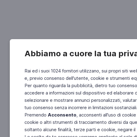
Abbiamo a cuore la tua priv
Rai ed i suoi 1024 fornitori utilizzano, sui propri siti we
e, previo consenso dell'utente, cookie e strumenti equ
Per quanto riguarda la pubblicità, dietro tuo consenso, 
accedere a informazioni sul dispositivo ed elaborare dati
selezionare e mostrare annunci personalizzati, valutar
tuo consenso senza incorrere in limitazioni sostanziali
Premendo
Acconsento
, acconsenti all'uso di cookie
cookie o altri strumenti di tracciamento diversi da quel
soltanto alcune finalità, terze parti e cookie, negare
Le scelte da te espresse verranno applicate al solo dis