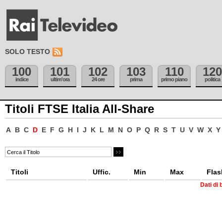
SOLO TESTO
100
101
102
103
110
120
indice
ultim'ora
24 ore
prima
primo piano
politica
Titoli FTSE Italia All-Share
A
B
C
D
E
F
G
H
I
J
K
L
M
N
O
P
Q
R
S
T
U
V
W
X
Y
Titoli
Uffic.
Min
Max
Flas
Dati di 