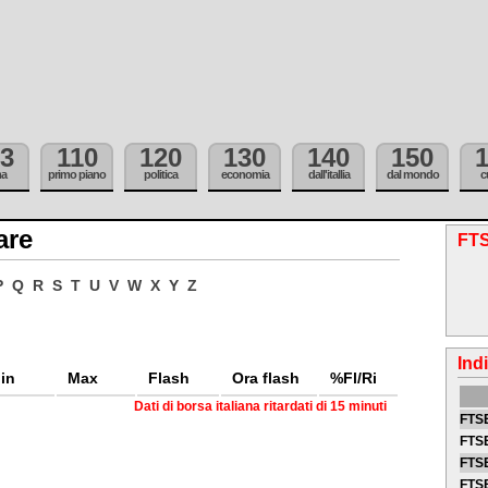
3
110
120
130
140
150
ma
primo piano
politica
economia
dall'itallia
dal mondo
c
are
FTS
P
Q
R
S
T
U
V
W
X
Y
Z
Ind
in
Max
Flash
Ora flash
%Fl/Ri
Dati di borsa italiana ritardati di 15 minuti
FTSE
FTSE
FTSE
FTS