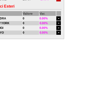
ci Esteri
Valore
Var.
DRA
0
0.00%
 YORK
0
0.00%
IGI
0
0.00%
YO
0
0.00%