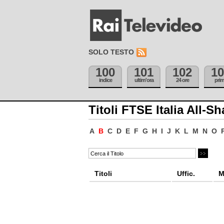
SOLO TESTO
100
101
102
10
indice
ultim'ora
24 ore
pri
Titoli FTSE Italia All-Sh
A
B
C
D
E
F
G
H
I
J
K
L
M
N
O
Titoli
Uffic.
M