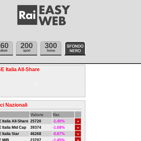
160
200
300
ulture
sport
borsa
E Italia All-Share
ici Nazionali
Valore
Var.
 Italia All-Share
25720
-1.40%
 Italia Mid Cap
39374
-1.08%
 Italia Star
46268
-0.87%
E MIB
23707
-1.45%