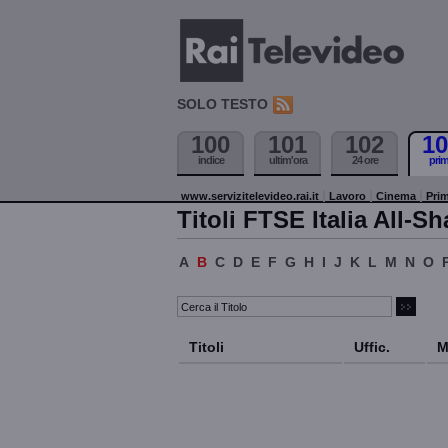
SOLO TESTO
100
101
102
10
indice
ultim'ora
24 ore
pri
www.servizitelevideo.rai.it
Lavoro
Cinema
Prim
Titoli FTSE Italia All-Sh
A
B
C
D
E
F
G
H
I
J
K
L
M
N
O
Titoli
Uffic.
M