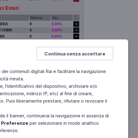
ci Esteri
Valore
Var.
DRA
0
0.00%
 YORK
0
0.00%
IGI
0
0.00%
YO
0
0.00%
Continua senza accettare
e dei contenuti digitali Rai e facilitare la navigazione
cità mirata.
 l'identificativo del dispositivo, archiviare e/o
ticazione, indirizzi IP, etc) al fine di creare,
. Puoi liberamente prestare, rifiutare o revocare il
de il banner, continuerai la navigazione in assenza di
e
Preferenze
per selezionare in modo analitico
referenze.