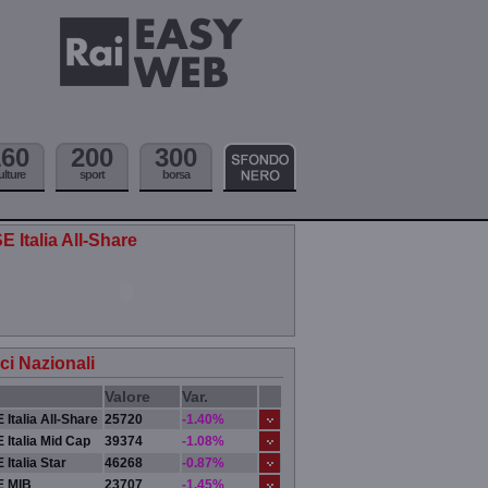
160
200
300
ulture
sport
borsa
E Italia All-Share
ici Nazionali
Valore
Var.
 Italia All-Share
25720
-1.40%
 Italia Mid Cap
39374
-1.08%
 Italia Star
46268
-0.87%
E MIB
23707
-1.45%