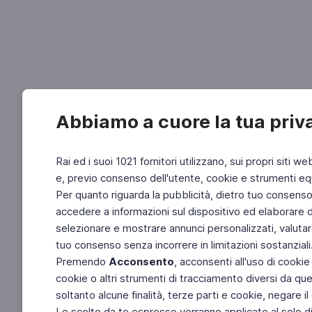
Abbiamo a cuore la tua priv
Rai ed i suoi 1021 fornitori utilizzano, sui propri siti we
e, previo consenso dell'utente, cookie e strumenti equ
Per quanto riguarda la pubblicità, dietro tuo consenso, 
accedere a informazioni sul dispositivo ed elaborare dati
selezionare e mostrare annunci personalizzati, valutar
tuo consenso senza incorrere in limitazioni sostanziali
Premendo
Acconsento
, acconsenti all'uso di cookie
cookie o altri strumenti di tracciamento diversi da quel
soltanto alcune finalità, terze parti e cookie, negare
Le scelte da te espresse verranno applicate al solo dis