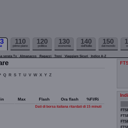
3
110
120
130
140
150
ma
primo piano
politica
economia
dall'itallia
dal mondo
c
a serata Tv
Almanacco
Ragazzi
Treni
Viaggiare Sicuri
Indice A-Z
are
FTS
P
Q
R
S
T
U
V
W
X
Y
Z
Ind
in
Max
Flash
Ora flash
%Fl/Ri
Dati di borsa italiana ritardati di 15 minuti
FTSE
FTSE
FTSE
FTS