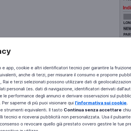
Indi
LON
NEW
PAR
TOK
acy
b e app, cookie e altri identificatori tecnici per garantire la fruizion
Fai di Televideo la tua Home Page
Chi Siamo
Scrivici
ivalenti, anche di terzi, per misurare il consumo e proporre pubbli
Rai e terzi selezionati possono utilizzare dati di geolocalizzazione,
Copyright © 2011 Rai - Tutti i diritti riservati
Engineered by RAI - Reti e Piattaforme
 personali (es. dati di navigazione, identificatori derivati dall'auten
e le performance degli annunci e derivare osservazioni sul pubblico
. Per saperne di più puoi visionare qui
l'informativa sui cookie
.
 e strumenti equivalenti. Il tasto
Continua senza accettare
chiu
li tecnici e riceverai pubblicità non personalizzata. Usa il pulsant
 il consenso o revocare quello già prestato ovvero gestire le tue p
positivo in utilizzo.