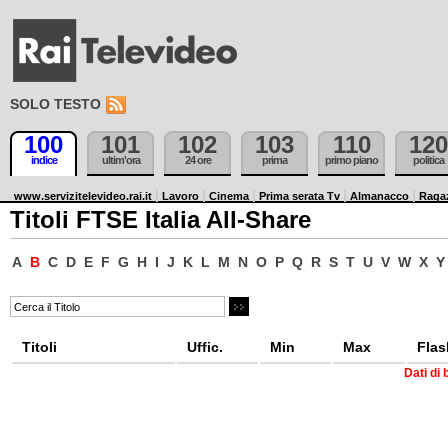
SOLO TESTO
100
101
102
103
110
120
indice
ultim'ora
24 ore
prima
primo piano
politica
www.servizitelevideo.rai.it
Lavoro
Cinema
Prima serata Tv
Almanacco
Raga
Titoli FTSE Italia All-Share
A
B
C
D
E
F
G
H
I
J
K
L
M
N
O
P
Q
R
S
T
U
V
W
X
Y
Titoli
Uffic.
Min
Max
Flas
Dati di 