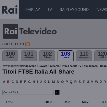
RAIPLAY
TV
RAIPLAY SOUND
NEW
SOLO TESTO
100
101
102
103
110
120
indice
ultim'ora
24 ore
prima
primo piano
politica
www.servizitelevideo.rai.it
Lavoro
Cinema
Prima serata Tv
Almanacco
Raga
Titoli FTSE Italia All-Share
A
B
C
D
E
F
G
H
I
J
K
L
M
N
O
P
Q
R
S
T
U
V
W
X
Y
Titoli
Uffic.
Min
Max
Flas