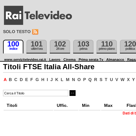
SOLO TESTO
100
101
102
103
110
120
indice
ultim'ora
24 ore
prima
primo piano
politica
www.servizitelevideo.rai.it
Lavoro
Cinema
Prima serata Tv
Almanacco
Raga
Titoli FTSE Italia All-Share
A
B
C
D
E
F
G
H
I
J
K
L
M
N
O
P
Q
R
S
T
U
V
W
X
Y
Titoli
Uffic.
Min
Max
Flas
Dati di 