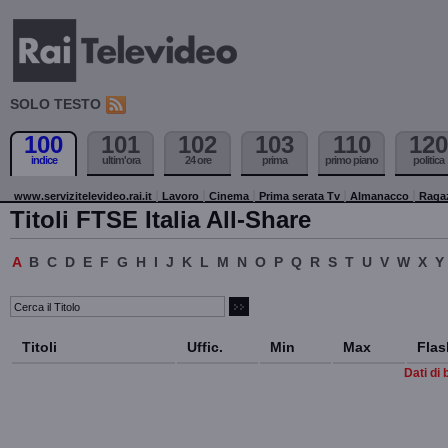
SOLO TESTO
100
101
102
103
110
120
indice
ultim'ora
24 ore
prima
primo piano
politica
www.servizitelevideo.rai.it
Lavoro
Cinema
Prima serata Tv
Almanacco
Raga
Titoli FTSE Italia All-Share
A
B
C
D
E
F
G
H
I
J
K
L
M
N
O
P
Q
R
S
T
U
V
W
X
Y
Titoli
Uffic.
Min
Max
Flas
Dati di 