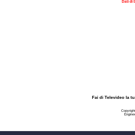
Dati di 
Fai di Televideo la 
Copyright 
Enginee