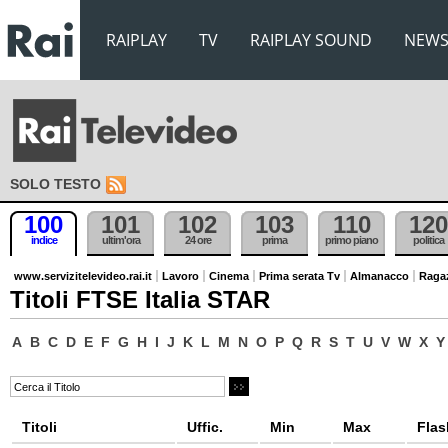
RAIPLAY
TV
RAIPLAY SOUND
NEW
SOLO TESTO
100
101
102
103
110
120
indice
ultim'ora
24 ore
prima
primo piano
politica
www.servizitelevideo.rai.it
Lavoro
Cinema
Prima serata Tv
Almanacco
Raga
Titoli FTSE Italia STAR
A
B
C
D
E
F
G
H
I
J
K
L
M
N
O
P
Q
R
S
T
U
V
W
X
Y
Titoli
Uffic.
Min
Max
Flas