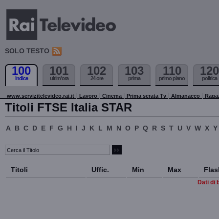
SOLO TESTO
100
101
102
103
110
120
indice
ultim'ora
24 ore
prima
primo piano
politica
www.servizitelevideo.rai.it
Lavoro
Cinema
Prima serata Tv
Almanacco
Raga
Titoli FTSE Italia STAR
A
B
C
D
E
F
G
H
I
J
K
L
M
N
O
P
Q
R
S
T
U
V
W
X
Y
Titoli
Uffic.
Min
Max
Flas
Dati di 