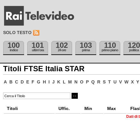
SOLO TESTO
100
101
102
103
110
120
indice
ultim'ora
24 ore
prima
primo piano
politica
Titoli FTSE Italia STAR
A
B
C
D
E
F
G
H
I
J
K
L
M
N
O
P
Q
R
S
T
U
V
W
X
Y
Titoli
Uffic.
Min
Max
Flas
Dati di 