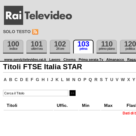
SOLO TESTO
100
101
102
103
110
120
indice
ultim'ora
24 ore
prima
primo piano
politica
www.servizitelevideo.rai.it
Lavoro
Cinema
Prima serata Tv
Almanacco
Raga
Titoli FTSE Italia STAR
A
B
C
D
E
F
G
H
I
J
K
L
M
N
O
P
Q
R
S
T
U
V
W
X
Y
Titoli
Uffic.
Min
Max
Flas
Dati di 