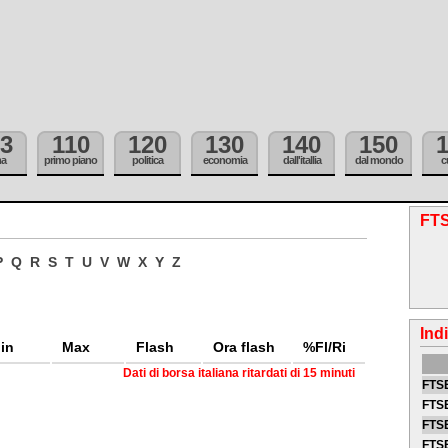
3
110
120
130
140
150
ma
primo piano
politica
economia
dall'itallia
dal mondo
c
FT
P
Q
R
S
T
U
V
W
X
Y
Z
Ind
in
Max
Flash
Ora flash
%Fl/Ri
Dati di borsa italiana ritardati di 15 minuti
FTSE
FTSE
FTSE
FTS