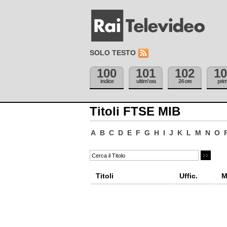
SOLO TESTO
100
101
102
10
indice
ultim'ora
24 ore
pri
Titoli FTSE MIB
A
B
C
D
E
F
G
H
I
J
K
L
M
N
O
Titoli
Uffic.
M