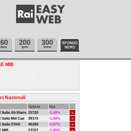
160
200
300
ulture
sport
borsa
SE MIB
ici Nazionali
Valore
Var.
 Italia All-Share
25720
-1.40%
 Italia Mid Cap
39374
-1.08%
 Italia STAR
46268
-0.87%
E MIB
23707
-1.45%