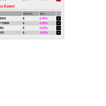
ci Esteri
Valore
Var.
DRA
0
0.00%
 YORK
0
0.00%
IGI
0
0.00%
YO
0
0.00%