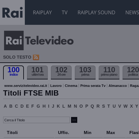
RAIPLAY
TV
RAIPLAY SOUND
NEW
SOLO TESTO
100
101
102
103
110
120
indice
ultim'ora
24 ore
prima
primo piano
politica
www.servizitelevideo.rai.it
Lavoro
Cinema
Prima serata Tv
Almanacco
Raga
Titoli FTSE MIB
A
B
C
D
E
F
G
H
I
J
K
L
M
N
O
P
Q
R
S
T
U
V
W
X
Y
Titoli
Uffic.
Min
Max
Flas