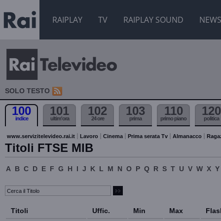
RAIPLAY
TV
RAIPLAY SOUND
NEW
SOLO TESTO
100
101
102
103
110
120
indice
ultim'ora
24 ore
prima
primo piano
politica
www.servizitelevideo.rai.it
Lavoro
Cinema
Prima serata Tv
Almanacco
Raga
Titoli FTSE MIB
A
B
C
D
E
F
G
H
I
J
K
L
M
N
O
P
Q
R
S
T
U
V
W
X
Y
Titoli
Uffic.
Min
Max
Flas