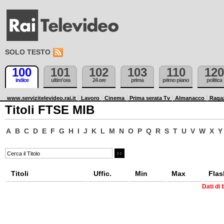
SOLO TESTO
100
101
102
103
110
120
indice
ultim'ora
24 ore
prima
primo piano
politica
www.servizitelevideo.rai.it
Lavoro
Cinema
Prima serata Tv
Almanacco
Raga
Titoli FTSE MIB
A
B
C
D
E
F
G
H
I
J
K
L
M
N
O
P
Q
R
S
T
U
V
W
X
Y
Titoli
Uffic.
Min
Max
Flas
Dati di 