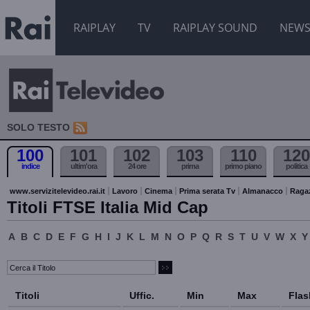
RAIPLAY
TV
RAIPLAY SOUND
NEW
SOLO TESTO
100
101
102
103
110
120
indice
ultim'ora
24 ore
prima
primo piano
politica
www.servizitelevideo.rai.it
Lavoro
Cinema
Prima serata Tv
Almanacco
Raga
Titoli FTSE Italia Mid Cap
A
B
C
D
E
F
G
H
I
J
K
L
M
N
O
P
Q
R
S
T
U
V
W
X
Y
Titoli
Uffic.
Min
Max
Flas