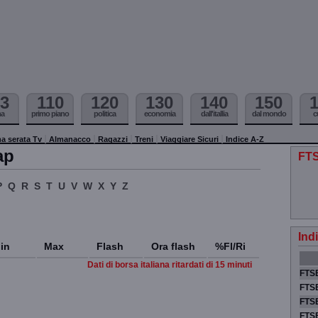
3
110
120
130
140
150
ma
primo piano
politica
economia
dall'itallia
dal mondo
c
a serata Tv
Almanacco
Ragazzi
Treni
Viaggiare Sicuri
Indice A-Z
ap
FTS
P
Q
R
S
T
U
V
W
X
Y
Z
Ind
in
Max
Flash
Ora flash
%Fl/Ri
Dati di borsa italiana ritardati di 15 minuti
FTSE
FTSE
FTSE
FTS