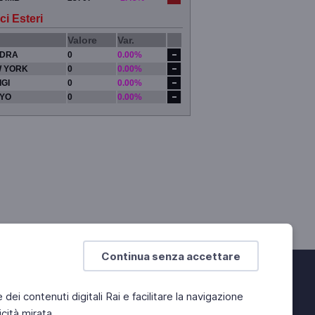
ci Esteri
Valore
Var.
DRA
0
0.00%
 YORK
0
0.00%
IGI
0
0.00%
YO
0
0.00%
Continua senza accettare
e dei contenuti digitali Rai e facilitare la navigazione
cità mirata.