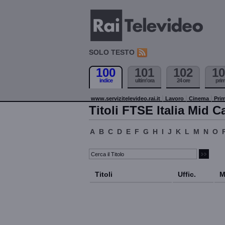
SOLO TESTO
100
101
102
10
indice
ultim'ora
24 ore
pri
www.servizitelevideo.rai.it
Lavoro
Cinema
Prim
Titoli FTSE Italia Mid C
A
B
C
D
E
F
G
H
I
J
K
L
M
N
O
Titoli
Uffic.
M