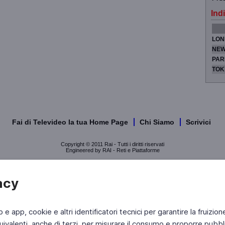
Indi
LON
NEW
PAR
TOK
Fai di Televideo la tua Home Page
Chi Siamo
Scrivici
Copyright © 2011 Rai - Tutti i diritti riservati
Engineered by RAI - Reti e Piattaforme
acy
b e app, cookie e altri identificatori tecnici per garantire la fruizion
ivalenti, anche di terzi, per misurare il consumo e proporre pubbli