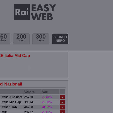
160
200
300
ulture
sport
borsa
E Italia Mid Cap
ici Nazionali
Valore
Var.
 Italia All-Share
25720
-1.40%
 Italia Mid Cap
39374
-1.08%
 Italia STAR
46268
-0.87%
E MIB
23707
-1.45%