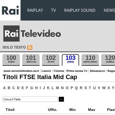
RAIPLAY
TV
RAIPLAY SOUND
NEW
SOLO TESTO
100
101
102
103
110
120
indice
ultim'ora
24 ore
prima
primo piano
politica
www.servizitelevideo.rai.it
Lavoro
Cinema
Prima serata Tv
Almanacco
Raga
Titoli FTSE Italia Mid Cap
A
B
C
D
E
F
G
H
I
J
K
L
M
N
O
P
Q
R
S
T
U
V
W
X
Y
Titoli
Uffic.
Min
Max
Flas