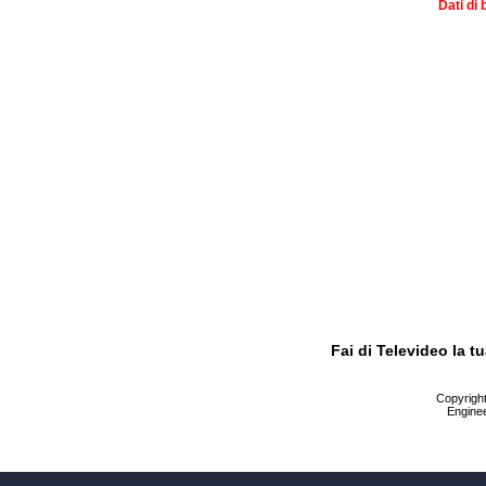
Dati di 
Fai di Televideo la 
Copyright 
Enginee