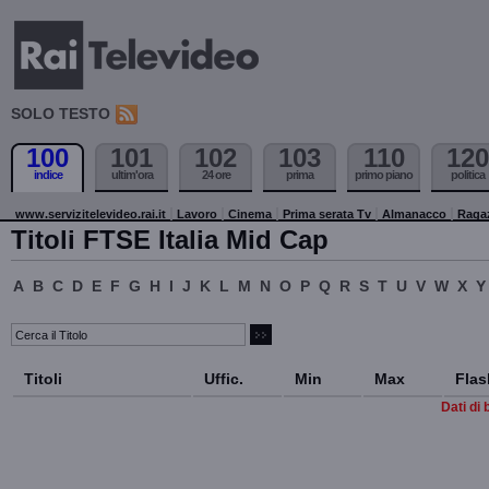
SOLO TESTO
100
101
102
103
110
120
indice
ultim'ora
24 ore
prima
primo piano
politica
www.servizitelevideo.rai.it
Lavoro
Cinema
Prima serata Tv
Almanacco
Raga
Titoli FTSE Italia Mid Cap
A
B
C
D
E
F
G
H
I
J
K
L
M
N
O
P
Q
R
S
T
U
V
W
X
Y
Titoli
Uffic.
Min
Max
Flas
Dati di 