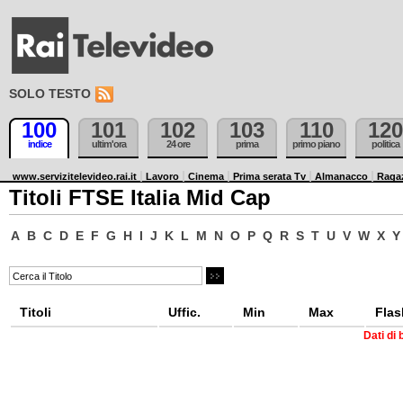
SOLO TESTO
100
101
102
103
110
120
indice
ultim'ora
24 ore
prima
primo piano
politica
www.servizitelevideo.rai.it
Lavoro
Cinema
Prima serata Tv
Almanacco
Raga
Titoli FTSE Italia Mid Cap
A
B
C
D
E
F
G
H
I
J
K
L
M
N
O
P
Q
R
S
T
U
V
W
X
Y
Titoli
Uffic.
Min
Max
Flas
Dati di 