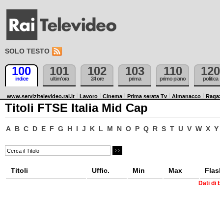
SOLO TESTO
100
101
102
103
110
120
indice
ultim'ora
24 ore
prima
primo piano
politica
www.servizitelevideo.rai.it
Lavoro
Cinema
Prima serata Tv
Almanacco
Raga
Titoli FTSE Italia Mid Cap
A
B
C
D
E
F
G
H
I
J
K
L
M
N
O
P
Q
R
S
T
U
V
W
X
Y
Titoli
Uffic.
Min
Max
Flas
Dati di 