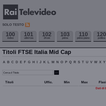
SOLO TESTO
100
101
102
103
110
120
indice
ultim'ora
24 ore
prima
primo piano
politica
Titoli FTSE Italia Mid Cap
A
B
C
D
E
F
G
H
I
J
K
L
M
N
O
P
Q
R
S
T
U
V
W
X
Y
Titoli
Uffic.
Min
Max
Flas
Dati di 