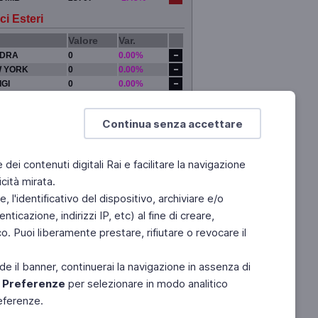
ci Esteri
Valore
Var.
DRA
0
0.00%
 YORK
0
0.00%
IGI
0
0.00%
YO
0
0.00%
Continua senza accettare
e dei contenuti digitali Rai e facilitare la navigazione
cità mirata.
 l'identificativo del dispositivo, archiviare e/o
ticazione, indirizzi IP, etc) al fine di creare,
. Puoi liberamente prestare, rifiutare o revocare il
de il banner, continuerai la navigazione in assenza di
e
Preferenze
per selezionare in modo analitico
referenze.