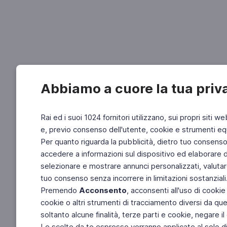
Abbiamo a cuore la tua priv
Rai ed i suoi 1024 fornitori utilizzano, sui propri siti we
e, previo consenso dell'utente, cookie e strumenti equ
Per quanto riguarda la pubblicità, dietro tuo consenso, 
accedere a informazioni sul dispositivo ed elaborare dati
selezionare e mostrare annunci personalizzati, valutar
tuo consenso senza incorrere in limitazioni sostanziali
Premendo
Acconsento
, acconsenti all'uso di cookie
cookie o altri strumenti di tracciamento diversi da quel
soltanto alcune finalità, terze parti e cookie, negare
Le scelte da te espresse verranno applicate al solo dis