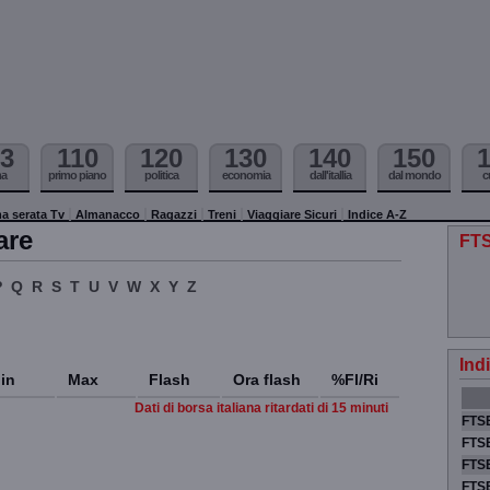
3
110
120
130
140
150
ma
primo piano
politica
economia
dall'itallia
dal mondo
c
a serata Tv
Almanacco
Ragazzi
Treni
Viaggiare Sicuri
Indice A-Z
are
FTS
P
Q
R
S
T
U
V
W
X
Y
Z
Ind
in
Max
Flash
Ora flash
%Fl/Ri
Dati di borsa italiana ritardati di 15 minuti
FTSE
FTSE
FTSE
FTS