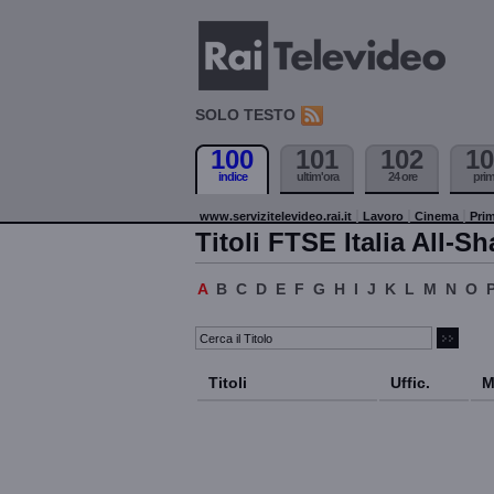
SOLO TESTO
100
101
102
10
indice
ultim'ora
24 ore
pri
www.servizitelevideo.rai.it
Lavoro
Cinema
Prim
Titoli FTSE Italia All-Sh
A
B
C
D
E
F
G
H
I
J
K
L
M
N
O
Titoli
Uffic.
M