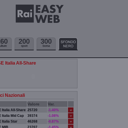
160
200
300
ulture
sport
borsa
E Italia All-Share
ici Nazionali
Valore
Var.
 Italia All-Share
25720
-1.40%
 Italia Mid Cap
39374
-1.08%
 Italia Star
46268
-0.87%
E MIB
23707
-1.45%