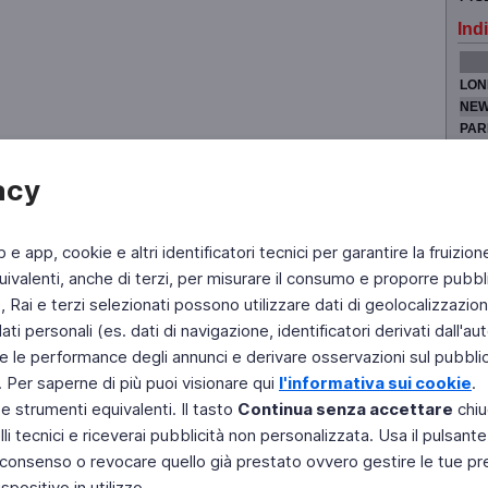
Indi
LON
NEW
PAR
TOK
acy
b e app, cookie e altri identificatori tecnici per garantire la fruizion
Fai di Televideo la tua Home Page
Chi Siamo
Scrivici
ivalenti, anche di terzi, per misurare il consumo e proporre pubbli
Rai e terzi selezionati possono utilizzare dati di geolocalizzazione,
Copyright © 2011 Rai - Tutti i diritti riservati
Engineered by RAI - Reti e Piattaforme
 personali (es. dati di navigazione, identificatori derivati dall'auten
e le performance degli annunci e derivare osservazioni sul pubblico
. Per saperne di più puoi visionare qui
l'informativa sui cookie
.
 e strumenti equivalenti. Il tasto
Continua senza accettare
chiu
li tecnici e riceverai pubblicità non personalizzata. Usa il pulsant
 il consenso o revocare quello già prestato ovvero gestire le tue p
positivo in utilizzo.