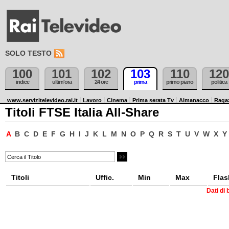
SOLO TESTO
100
101
102
103
110
120
indice
ultim'ora
24 ore
prima
primo piano
politica
www.servizitelevideo.rai.it
Lavoro
Cinema
Prima serata Tv
Almanacco
Raga
Titoli FTSE Italia All-Share
A
B
C
D
E
F
G
H
I
J
K
L
M
N
O
P
Q
R
S
T
U
V
W
X
Y
Titoli
Uffic.
Min
Max
Flas
Dati di 