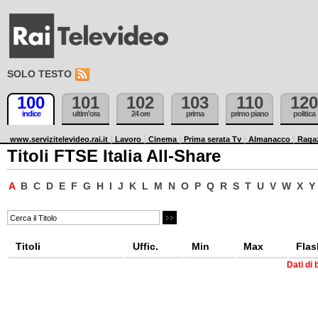
SOLO TESTO
100
101
102
103
110
120
indice
ultim'ora
24 ore
prima
primo piano
politica
www.servizitelevideo.rai.it
Lavoro
Cinema
Prima serata Tv
Almanacco
Raga
Titoli FTSE Italia All-Share
A
B
C
D
E
F
G
H
I
J
K
L
M
N
O
P
Q
R
S
T
U
V
W
X
Y
Titoli
Uffic.
Min
Max
Flas
Dati di 