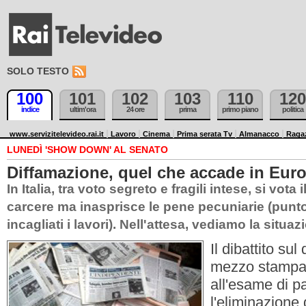
SOLO TESTO
100
101
102
103
110
120
indice
ultim'ora
24 ore
prima
primo piano
politica
www.servizitelevideo.rai.it
Lavoro
Cinema
Prima serata Tv
Almanacco
Raga
LUNEDÌ 'SHOW DOWN' AL SENATO
Diffamazione, quel che accade in Eur
In Italia, tra voto segreto e fragili intese, si vota 
carcere ma inasprisce le pene pecuniarie (punto
incagliati i lavori). Nell'attesa, vediamo la situaz
Il dibattito su
mezzo stampa,
all'esame di 
l'eliminazione