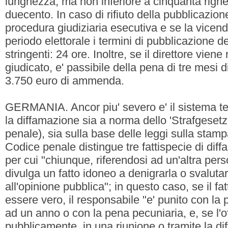
lunghezza, ma non inferiore a cinquanta righe
duecento. In caso di rifiuto della pubblicazion
procedura giudiziaria esecutiva e se la vicenda
periodo elettorale i termini di pubblicazione del
stringenti: 24 ore. Inoltre, se il direttore vie
giudicato, e' passibile della pena di tre mesi 
3.750 euro di ammenda.
GERMANIA. Ancor piu' severo e' il sistema t
la diffamazione sia a norma dello 'Strafgeset
penale), sia sulla base delle leggi sulla stamp
Codice penale distingue tre fattispecie di diff
per cui "chiunque, riferendosi ad un'altra per
divulga un fatto idoneo a denigrarla o svalutar
all'opinione pubblica"; in questo caso, se il fa
essere vero, il responsabile "e' punito con la 
ad un anno o con la pena pecuniaria, e, se l
pubblicamente, in una riunione o tramite la diff