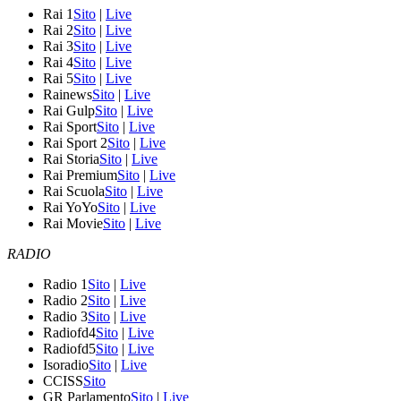
Rai 1
Sito
|
Live
Rai 2
Sito
|
Live
Rai 3
Sito
|
Live
Rai 4
Sito
|
Live
Rai 5
Sito
|
Live
Rainews
Sito
|
Live
Rai Gulp
Sito
|
Live
Rai Sport
Sito
|
Live
Rai Sport 2
Sito
|
Live
Rai Storia
Sito
|
Live
Rai Premium
Sito
|
Live
Rai Scuola
Sito
|
Live
Rai YoYo
Sito
|
Live
Rai Movie
Sito
|
Live
RADIO
Radio 1
Sito
|
Live
Radio 2
Sito
|
Live
Radio 3
Sito
|
Live
Radiofd4
Sito
|
Live
Radiofd5
Sito
|
Live
Isoradio
Sito
|
Live
CCISS
Sito
GR Parlamento
Sito
|
Live