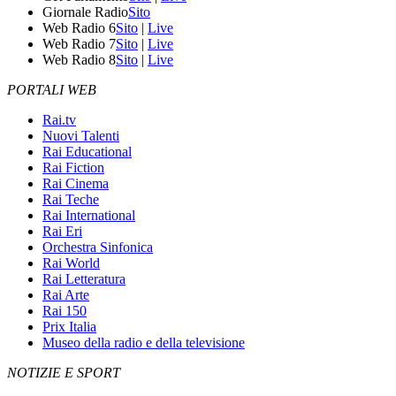
Giornale Radio
Sito
Web Radio 6
Sito
|
Live
Web Radio 7
Sito
|
Live
Web Radio 8
Sito
|
Live
PORTALI WEB
Rai.tv
Nuovi Talenti
Rai Educational
Rai Fiction
Rai Cinema
Rai Teche
Rai International
Rai Eri
Orchestra Sinfonica
Rai World
Rai Letteratura
Rai Arte
Rai 150
Prix Italia
Museo della radio e della televisione
NOTIZIE E SPORT