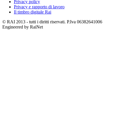
Privacy policy
Privacy e rapporto di lavoro
Il timbro digitale Rai
© RAI 2013 - tutti i diritti riservati. P.Iva 06382641006
Engineered by RaiNet