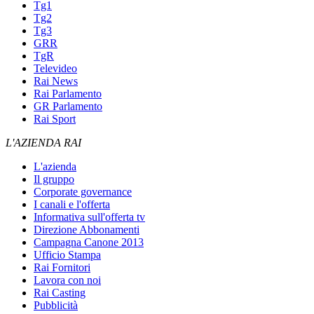
Tg1
Tg2
Tg3
GRR
TgR
Televideo
Rai News
Rai Parlamento
GR Parlamento
Rai Sport
L'AZIENDA RAI
L'azienda
Il gruppo
Corporate governance
I canali e l'offerta
Informativa sull'offerta tv
Direzione Abbonamenti
Campagna Canone 2013
Ufficio Stampa
Rai Fornitori
Lavora con noi
Rai Casting
Pubblicità