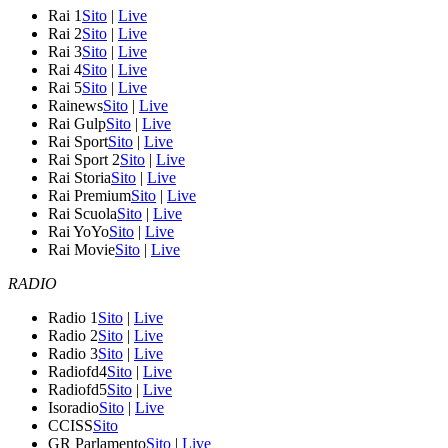
Rai 1
Sito
|
Live
Rai 2
Sito
|
Live
Rai 3
Sito
|
Live
Rai 4
Sito
|
Live
Rai 5
Sito
|
Live
Rainews
Sito
|
Live
Rai Gulp
Sito
|
Live
Rai Sport
Sito
|
Live
Rai Sport 2
Sito
|
Live
Rai Storia
Sito
|
Live
Rai Premium
Sito
|
Live
Rai Scuola
Sito
|
Live
Rai YoYo
Sito
|
Live
Rai Movie
Sito
|
Live
RADIO
Radio 1
Sito
|
Live
Radio 2
Sito
|
Live
Radio 3
Sito
|
Live
Radiofd4
Sito
|
Live
Radiofd5
Sito
|
Live
Isoradio
Sito
|
Live
CCISS
Sito
GR Parlamento
Sito
|
Live