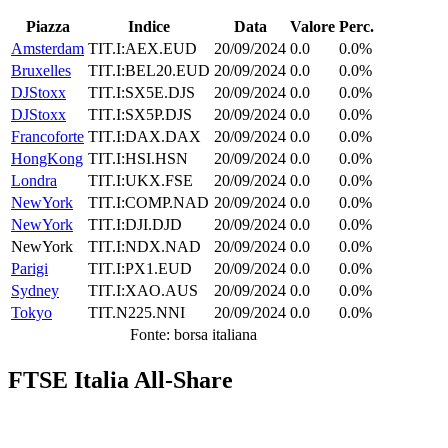
Piazza
Indice
Data
Valore
Perc.
Amsterdam
TIT.I:AEX.EUD
20/09/2024
0.0
0.0%
Bruxelles
TIT.I:BEL20.EUD
20/09/2024
0.0
0.0%
DJStoxx
TIT.I:SX5E.DJS
20/09/2024
0.0
0.0%
DJStoxx
TIT.I:SX5P.DJS
20/09/2024
0.0
0.0%
Francoforte
TIT.I:DAX.DAX
20/09/2024
0.0
0.0%
HongKong
TIT.I:HSI.HSN
20/09/2024
0.0
0.0%
Londra
TIT.I:UKX.FSE
20/09/2024
0.0
0.0%
NewYork
TIT.I:COMP.NAD
20/09/2024
0.0
0.0%
NewYork
TIT.I:DJI.DJD
20/09/2024
0.0
0.0%
NewYork
TIT.I:NDX.NAD
20/09/2024
0.0
0.0%
Parigi
TIT.I:PX1.EUD
20/09/2024
0.0
0.0%
Sydney
TIT.I:XAO.AUS
20/09/2024
0.0
0.0%
Tokyo
TIT.N225.NNI
20/09/2024
0.0
0.0%
Fonte: borsa italiana
FTSE Italia All-Share