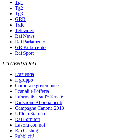
Tg1
Tg2
Tg3
GRR
TgR
Televideo
Rai News
Rai Parlamento
GR Parlamento
Rai Sport
L'AZIENDA RAI
L'azienda
Il gruppo
Corporate governance
I canali e l'offerta
Informativa sull'offerta tv
Direzione Abbonamenti
Campagna Canone 2013
Ufficio Stampa
Rai Fornitori
Lavora con noi
Rai Casting
Pubblicità