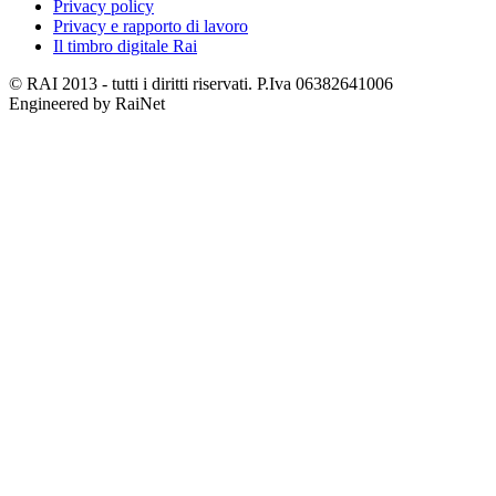
Privacy policy
Privacy e rapporto di lavoro
Il timbro digitale Rai
© RAI 2013 - tutti i diritti riservati. P.Iva 06382641006
Engineered by RaiNet