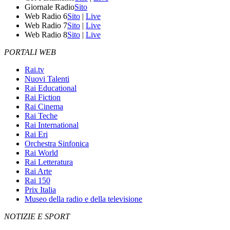
Giornale Radio
Sito
Web Radio 6
Sito
|
Live
Web Radio 7
Sito
|
Live
Web Radio 8
Sito
|
Live
PORTALI WEB
Rai.tv
Nuovi Talenti
Rai Educational
Rai Fiction
Rai Cinema
Rai Teche
Rai International
Rai Eri
Orchestra Sinfonica
Rai World
Rai Letteratura
Rai Arte
Rai 150
Prix Italia
Museo della radio e della televisione
NOTIZIE E SPORT