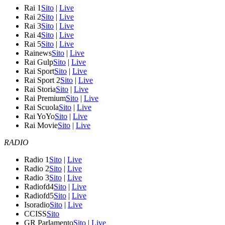
Rai 1
Sito
|
Live
Rai 2
Sito
|
Live
Rai 3
Sito
|
Live
Rai 4
Sito
|
Live
Rai 5
Sito
|
Live
Rainews
Sito
|
Live
Rai Gulp
Sito
|
Live
Rai Sport
Sito
|
Live
Rai Sport 2
Sito
|
Live
Rai Storia
Sito
|
Live
Rai Premium
Sito
|
Live
Rai Scuola
Sito
|
Live
Rai YoYo
Sito
|
Live
Rai Movie
Sito
|
Live
RADIO
Radio 1
Sito
|
Live
Radio 2
Sito
|
Live
Radio 3
Sito
|
Live
Radiofd4
Sito
|
Live
Radiofd5
Sito
|
Live
Isoradio
Sito
|
Live
CCISS
Sito
GR Parlamento
Sito
|
Live