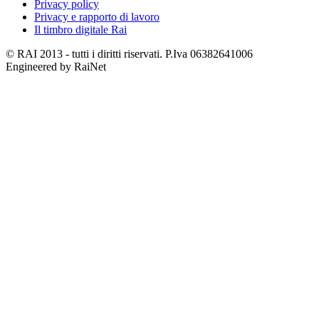
Privacy policy
Privacy e rapporto di lavoro
Il timbro digitale Rai
© RAI 2013 - tutti i diritti riservati. P.Iva 06382641006
Engineered by RaiNet