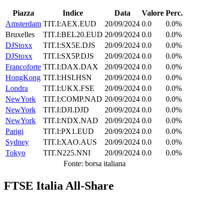
Piazza
Indice
Data
Valore
Perc.
Amsterdam
TIT.I:AEX.EUD
20/09/2024
0.0
0.0%
Bruxelles
TIT.I:BEL20.EUD
20/09/2024
0.0
0.0%
DJStoxx
TIT.I:SX5E.DJS
20/09/2024
0.0
0.0%
DJStoxx
TIT.I:SX5P.DJS
20/09/2024
0.0
0.0%
Francoforte
TIT.I:DAX.DAX
20/09/2024
0.0
0.0%
HongKong
TIT.I:HSI.HSN
20/09/2024
0.0
0.0%
Londra
TIT.I:UKX.FSE
20/09/2024
0.0
0.0%
NewYork
TIT.I:COMP.NAD
20/09/2024
0.0
0.0%
NewYork
TIT.I:DJI.DJD
20/09/2024
0.0
0.0%
NewYork
TIT.I:NDX.NAD
20/09/2024
0.0
0.0%
Parigi
TIT.I:PX1.EUD
20/09/2024
0.0
0.0%
Sydney
TIT.I:XAO.AUS
20/09/2024
0.0
0.0%
Tokyo
TIT.N225.NNI
20/09/2024
0.0
0.0%
Fonte: borsa italiana
FTSE Italia All-Share