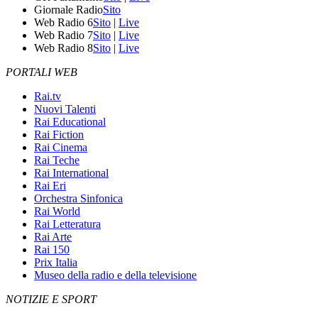
Giornale Radio
Sito
Web Radio 6
Sito
|
Live
Web Radio 7
Sito
|
Live
Web Radio 8
Sito
|
Live
PORTALI WEB
Rai.tv
Nuovi Talenti
Rai Educational
Rai Fiction
Rai Cinema
Rai Teche
Rai International
Rai Eri
Orchestra Sinfonica
Rai World
Rai Letteratura
Rai Arte
Rai 150
Prix Italia
Museo della radio e della televisione
NOTIZIE E SPORT