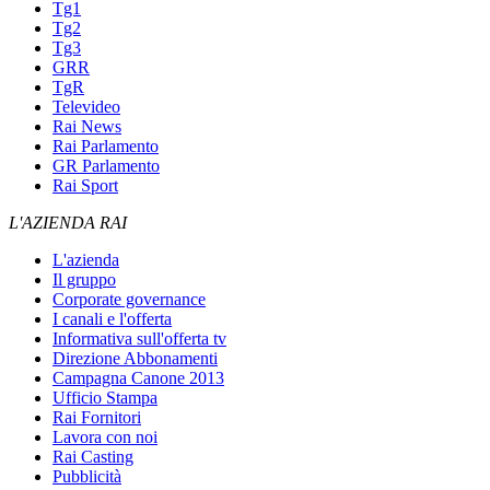
Tg1
Tg2
Tg3
GRR
TgR
Televideo
Rai News
Rai Parlamento
GR Parlamento
Rai Sport
L'AZIENDA RAI
L'azienda
Il gruppo
Corporate governance
I canali e l'offerta
Informativa sull'offerta tv
Direzione Abbonamenti
Campagna Canone 2013
Ufficio Stampa
Rai Fornitori
Lavora con noi
Rai Casting
Pubblicità