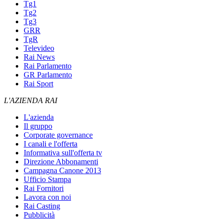
Tg1
Tg2
Tg3
GRR
TgR
Televideo
Rai News
Rai Parlamento
GR Parlamento
Rai Sport
L'AZIENDA RAI
L'azienda
Il gruppo
Corporate governance
I canali e l'offerta
Informativa sull'offerta tv
Direzione Abbonamenti
Campagna Canone 2013
Ufficio Stampa
Rai Fornitori
Lavora con noi
Rai Casting
Pubblicità