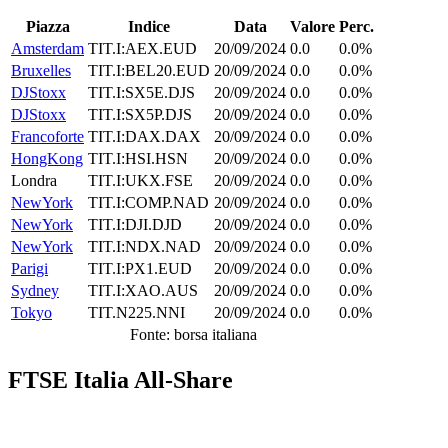
Piazza
Indice
Data
Valore
Perc.
Amsterdam
TIT.I:AEX.EUD
20/09/2024
0.0
0.0%
Bruxelles
TIT.I:BEL20.EUD
20/09/2024
0.0
0.0%
DJStoxx
TIT.I:SX5E.DJS
20/09/2024
0.0
0.0%
DJStoxx
TIT.I:SX5P.DJS
20/09/2024
0.0
0.0%
Francoforte
TIT.I:DAX.DAX
20/09/2024
0.0
0.0%
HongKong
TIT.I:HSI.HSN
20/09/2024
0.0
0.0%
Londra
TIT.I:UKX.FSE
20/09/2024
0.0
0.0%
NewYork
TIT.I:COMP.NAD
20/09/2024
0.0
0.0%
NewYork
TIT.I:DJI.DJD
20/09/2024
0.0
0.0%
NewYork
TIT.I:NDX.NAD
20/09/2024
0.0
0.0%
Parigi
TIT.I:PX1.EUD
20/09/2024
0.0
0.0%
Sydney
TIT.I:XAO.AUS
20/09/2024
0.0
0.0%
Tokyo
TIT.N225.NNI
20/09/2024
0.0
0.0%
Fonte: borsa italiana
FTSE Italia All-Share