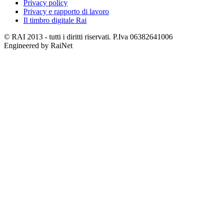
Privacy policy
Privacy e rapporto di lavoro
Il timbro digitale Rai
© RAI 2013 - tutti i diritti riservati. P.Iva 06382641006
Engineered by RaiNet