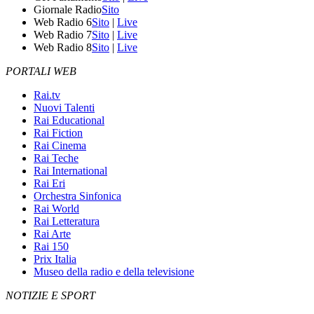
Giornale Radio
Sito
Web Radio 6
Sito
|
Live
Web Radio 7
Sito
|
Live
Web Radio 8
Sito
|
Live
PORTALI WEB
Rai.tv
Nuovi Talenti
Rai Educational
Rai Fiction
Rai Cinema
Rai Teche
Rai International
Rai Eri
Orchestra Sinfonica
Rai World
Rai Letteratura
Rai Arte
Rai 150
Prix Italia
Museo della radio e della televisione
NOTIZIE E SPORT