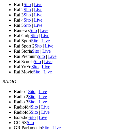
Rai 1
Sito
|
Live
Rai 2
Sito
|
Live
Rai 3
Sito
|
Live
Rai 4
Sito
|
Live
Rai 5
Sito
|
Live
Rainews
Sito
|
Live
Rai Gulp
Sito
|
Live
Rai Sport
Sito
|
Live
Rai Sport 2
Sito
|
Live
Rai Storia
Sito
|
Live
Rai Premium
Sito
|
Live
Rai Scuola
Sito
|
Live
Rai YoYo
Sito
|
Live
Rai Movie
Sito
|
Live
RADIO
Radio 1
Sito
|
Live
Radio 2
Sito
|
Live
Radio 3
Sito
|
Live
Radiofd4
Sito
|
Live
Radiofd5
Sito
|
Live
Isoradio
Sito
|
Live
CCISS
Sito
GR Parlamento
Sito
|
Live