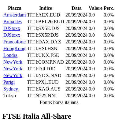
Piazza
Indice
Data
Valore
Perc.
Amsterdam
TIT.I:AEX.EUD
20/09/2024
0.0
0.0%
Bruxelles
TIT.I:BEL20.EUD
20/09/2024
0.0
0.0%
DJStoxx
TIT.I:SX5E.DJS
20/09/2024
0.0
0.0%
DJStoxx
TIT.I:SX5P.DJS
20/09/2024
0.0
0.0%
Francoforte
TIT.I:DAX.DAX
20/09/2024
0.0
0.0%
HongKong
TIT.I:HSI.HSN
20/09/2024
0.0
0.0%
Londra
TIT.I:UKX.FSE
20/09/2024
0.0
0.0%
NewYork
TIT.I:COMP.NAD
20/09/2024
0.0
0.0%
NewYork
TIT.I:DJI.DJD
20/09/2024
0.0
0.0%
NewYork
TIT.I:NDX.NAD
20/09/2024
0.0
0.0%
Parigi
TIT.I:PX1.EUD
20/09/2024
0.0
0.0%
Sydney
TIT.I:XAO.AUS
20/09/2024
0.0
0.0%
Tokyo
TIT.N225.NNI
20/09/2024
0.0
0.0%
Fonte: borsa italiana
FTSE Italia All-Share