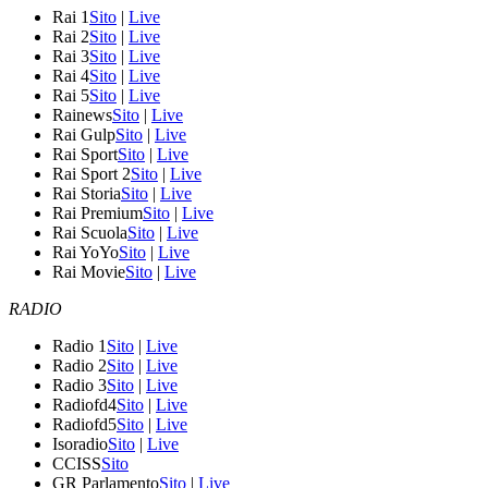
Rai 1
Sito
|
Live
Rai 2
Sito
|
Live
Rai 3
Sito
|
Live
Rai 4
Sito
|
Live
Rai 5
Sito
|
Live
Rainews
Sito
|
Live
Rai Gulp
Sito
|
Live
Rai Sport
Sito
|
Live
Rai Sport 2
Sito
|
Live
Rai Storia
Sito
|
Live
Rai Premium
Sito
|
Live
Rai Scuola
Sito
|
Live
Rai YoYo
Sito
|
Live
Rai Movie
Sito
|
Live
RADIO
Radio 1
Sito
|
Live
Radio 2
Sito
|
Live
Radio 3
Sito
|
Live
Radiofd4
Sito
|
Live
Radiofd5
Sito
|
Live
Isoradio
Sito
|
Live
CCISS
Sito
GR Parlamento
Sito
|
Live