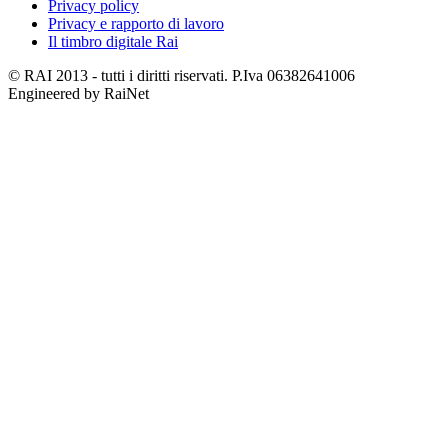
Privacy policy
Privacy e rapporto di lavoro
Il timbro digitale Rai
© RAI 2013 - tutti i diritti riservati. P.Iva 06382641006
Engineered by RaiNet