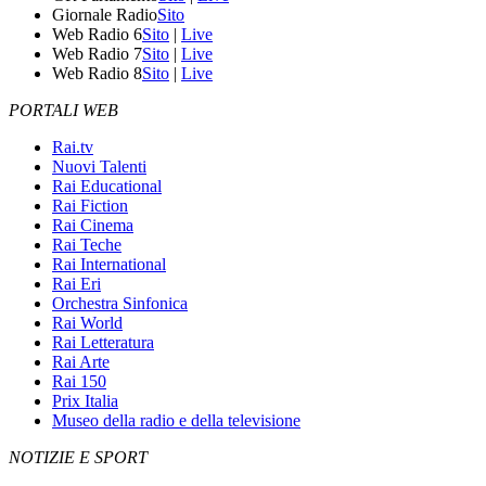
Giornale Radio
Sito
Web Radio 6
Sito
|
Live
Web Radio 7
Sito
|
Live
Web Radio 8
Sito
|
Live
PORTALI WEB
Rai.tv
Nuovi Talenti
Rai Educational
Rai Fiction
Rai Cinema
Rai Teche
Rai International
Rai Eri
Orchestra Sinfonica
Rai World
Rai Letteratura
Rai Arte
Rai 150
Prix Italia
Museo della radio e della televisione
NOTIZIE E SPORT