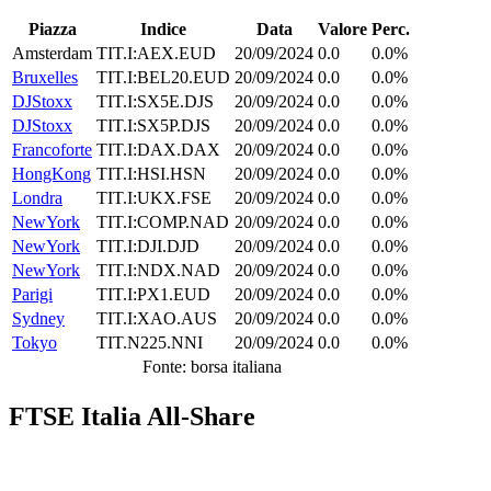
Piazza
Indice
Data
Valore
Perc.
Amsterdam
TIT.I:AEX.EUD
20/09/2024
0.0
0.0%
Bruxelles
TIT.I:BEL20.EUD
20/09/2024
0.0
0.0%
DJStoxx
TIT.I:SX5E.DJS
20/09/2024
0.0
0.0%
DJStoxx
TIT.I:SX5P.DJS
20/09/2024
0.0
0.0%
Francoforte
TIT.I:DAX.DAX
20/09/2024
0.0
0.0%
HongKong
TIT.I:HSI.HSN
20/09/2024
0.0
0.0%
Londra
TIT.I:UKX.FSE
20/09/2024
0.0
0.0%
NewYork
TIT.I:COMP.NAD
20/09/2024
0.0
0.0%
NewYork
TIT.I:DJI.DJD
20/09/2024
0.0
0.0%
NewYork
TIT.I:NDX.NAD
20/09/2024
0.0
0.0%
Parigi
TIT.I:PX1.EUD
20/09/2024
0.0
0.0%
Sydney
TIT.I:XAO.AUS
20/09/2024
0.0
0.0%
Tokyo
TIT.N225.NNI
20/09/2024
0.0
0.0%
Fonte: borsa italiana
FTSE Italia All-Share