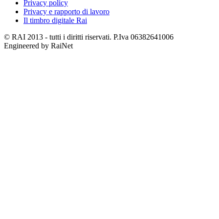
Privacy policy
Privacy e rapporto di lavoro
Il timbro digitale Rai
© RAI 2013 - tutti i diritti riservati. P.Iva 06382641006
Engineered by RaiNet