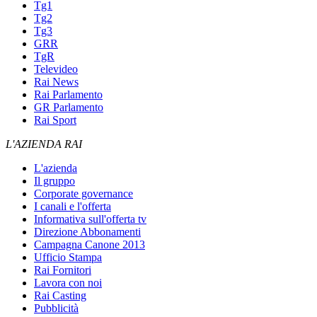
Tg1
Tg2
Tg3
GRR
TgR
Televideo
Rai News
Rai Parlamento
GR Parlamento
Rai Sport
L'AZIENDA RAI
L'azienda
Il gruppo
Corporate governance
I canali e l'offerta
Informativa sull'offerta tv
Direzione Abbonamenti
Campagna Canone 2013
Ufficio Stampa
Rai Fornitori
Lavora con noi
Rai Casting
Pubblicità