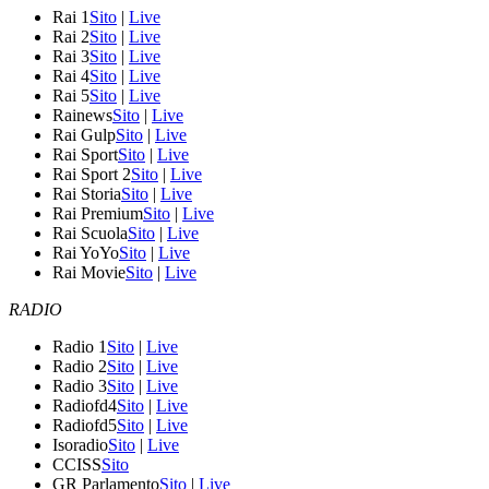
Rai 1
Sito
|
Live
Rai 2
Sito
|
Live
Rai 3
Sito
|
Live
Rai 4
Sito
|
Live
Rai 5
Sito
|
Live
Rainews
Sito
|
Live
Rai Gulp
Sito
|
Live
Rai Sport
Sito
|
Live
Rai Sport 2
Sito
|
Live
Rai Storia
Sito
|
Live
Rai Premium
Sito
|
Live
Rai Scuola
Sito
|
Live
Rai YoYo
Sito
|
Live
Rai Movie
Sito
|
Live
RADIO
Radio 1
Sito
|
Live
Radio 2
Sito
|
Live
Radio 3
Sito
|
Live
Radiofd4
Sito
|
Live
Radiofd5
Sito
|
Live
Isoradio
Sito
|
Live
CCISS
Sito
GR Parlamento
Sito
|
Live