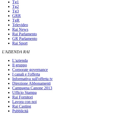
Tg1
Tg2
Tg3
GRR
TgR
Televideo
Rai News
Rai Parlamento
GR Parlamento
Rai Sport
L'AZIENDA RAI
L'azienda
Il gruppo
Corporate governance
I canali e l'offerta
Informativa sull'offerta tv
Direzione Abbonamenti
Campagna Canone 2013
Ufficio Stampa
Rai Fornitori
Lavora con noi
Rai Casting
Pubblicità