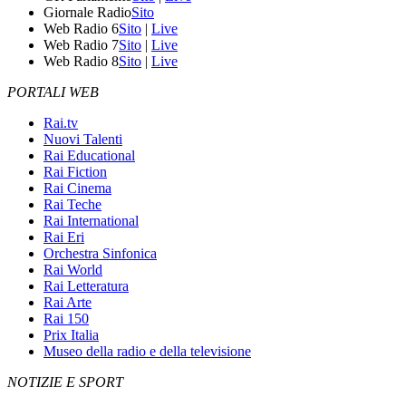
Giornale Radio
Sito
Web Radio 6
Sito
|
Live
Web Radio 7
Sito
|
Live
Web Radio 8
Sito
|
Live
PORTALI WEB
Rai.tv
Nuovi Talenti
Rai Educational
Rai Fiction
Rai Cinema
Rai Teche
Rai International
Rai Eri
Orchestra Sinfonica
Rai World
Rai Letteratura
Rai Arte
Rai 150
Prix Italia
Museo della radio e della televisione
NOTIZIE E SPORT