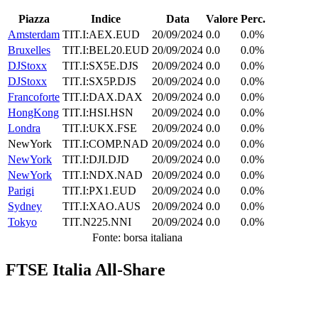
Piazza
Indice
Data
Valore
Perc.
Amsterdam
TIT.I:AEX.EUD
20/09/2024
0.0
0.0%
Bruxelles
TIT.I:BEL20.EUD
20/09/2024
0.0
0.0%
DJStoxx
TIT.I:SX5E.DJS
20/09/2024
0.0
0.0%
DJStoxx
TIT.I:SX5P.DJS
20/09/2024
0.0
0.0%
Francoforte
TIT.I:DAX.DAX
20/09/2024
0.0
0.0%
HongKong
TIT.I:HSI.HSN
20/09/2024
0.0
0.0%
Londra
TIT.I:UKX.FSE
20/09/2024
0.0
0.0%
NewYork
TIT.I:COMP.NAD
20/09/2024
0.0
0.0%
NewYork
TIT.I:DJI.DJD
20/09/2024
0.0
0.0%
NewYork
TIT.I:NDX.NAD
20/09/2024
0.0
0.0%
Parigi
TIT.I:PX1.EUD
20/09/2024
0.0
0.0%
Sydney
TIT.I:XAO.AUS
20/09/2024
0.0
0.0%
Tokyo
TIT.N225.NNI
20/09/2024
0.0
0.0%
Fonte: borsa italiana
FTSE Italia All-Share