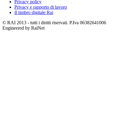
Privacy policy
Privacy e rapporto di lavoro
Il timbro digitale Rai
© RAI 2013 - tutti i diritti riservati. P.Iva 06382641006
Engineered by RaiNet