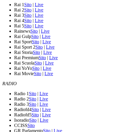
Rai 1
Sito
|
Live
Rai 2
Sito
|
Live
Rai 3
Sito
|
Live
Rai 4
Sito
|
Live
Rai 5
Sito
|
Live
Rainews
Sito
|
Live
Rai Gulp
Sito
|
Live
Rai Sport
Sito
|
Live
Rai Sport 2
Sito
|
Live
Rai Storia
Sito
|
Live
Rai Premium
Sito
|
Live
Rai Scuola
Sito
|
Live
Rai YoYo
Sito
|
Live
Rai Movie
Sito
|
Live
RADIO
Radio 1
Sito
|
Live
Radio 2
Sito
|
Live
Radio 3
Sito
|
Live
Radiofd4
Sito
|
Live
Radiofd5
Sito
|
Live
Isoradio
Sito
|
Live
CCISS
Sito
GR Parlamento
Sito
|
Live