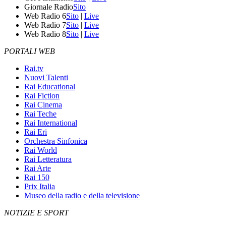
Giornale Radio
Sito
Web Radio 6
Sito
|
Live
Web Radio 7
Sito
|
Live
Web Radio 8
Sito
|
Live
PORTALI WEB
Rai.tv
Nuovi Talenti
Rai Educational
Rai Fiction
Rai Cinema
Rai Teche
Rai International
Rai Eri
Orchestra Sinfonica
Rai World
Rai Letteratura
Rai Arte
Rai 150
Prix Italia
Museo della radio e della televisione
NOTIZIE E SPORT