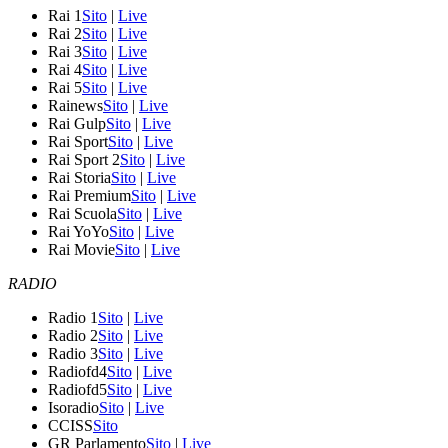
Rai 1
Sito
|
Live
Rai 2
Sito
|
Live
Rai 3
Sito
|
Live
Rai 4
Sito
|
Live
Rai 5
Sito
|
Live
Rainews
Sito
|
Live
Rai Gulp
Sito
|
Live
Rai Sport
Sito
|
Live
Rai Sport 2
Sito
|
Live
Rai Storia
Sito
|
Live
Rai Premium
Sito
|
Live
Rai Scuola
Sito
|
Live
Rai YoYo
Sito
|
Live
Rai Movie
Sito
|
Live
RADIO
Radio 1
Sito
|
Live
Radio 2
Sito
|
Live
Radio 3
Sito
|
Live
Radiofd4
Sito
|
Live
Radiofd5
Sito
|
Live
Isoradio
Sito
|
Live
CCISS
Sito
GR Parlamento
Sito
|
Live