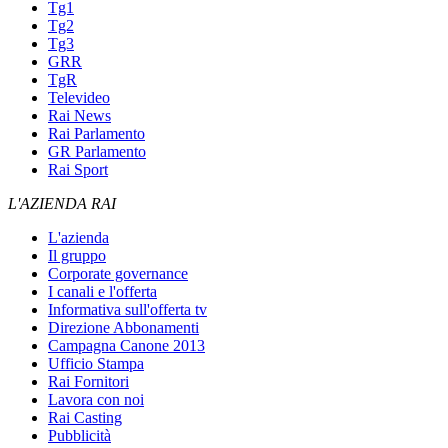
Tg1
Tg2
Tg3
GRR
TgR
Televideo
Rai News
Rai Parlamento
GR Parlamento
Rai Sport
L'AZIENDA RAI
L'azienda
Il gruppo
Corporate governance
I canali e l'offerta
Informativa sull'offerta tv
Direzione Abbonamenti
Campagna Canone 2013
Ufficio Stampa
Rai Fornitori
Lavora con noi
Rai Casting
Pubblicità