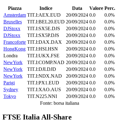
Piazza
Indice
Data
Valore
Perc.
Amsterdam
TIT.I:AEX.EUD
20/09/2024
0.0
0.0%
Bruxelles
TIT.I:BEL20.EUD
20/09/2024
0.0
0.0%
DJStoxx
TIT.I:SX5E.DJS
20/09/2024
0.0
0.0%
DJStoxx
TIT.I:SX5P.DJS
20/09/2024
0.0
0.0%
Francoforte
TIT.I:DAX.DAX
20/09/2024
0.0
0.0%
HongKong
TIT.I:HSI.HSN
20/09/2024
0.0
0.0%
Londra
TIT.I:UKX.FSE
20/09/2024
0.0
0.0%
NewYork
TIT.I:COMP.NAD
20/09/2024
0.0
0.0%
NewYork
TIT.I:DJI.DJD
20/09/2024
0.0
0.0%
NewYork
TIT.I:NDX.NAD
20/09/2024
0.0
0.0%
Parigi
TIT.I:PX1.EUD
20/09/2024
0.0
0.0%
Sydney
TIT.I:XAO.AUS
20/09/2024
0.0
0.0%
Tokyo
TIT.N225.NNI
20/09/2024
0.0
0.0%
Fonte: borsa italiana
FTSE Italia All-Share