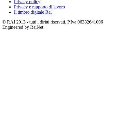
Privacy policy
Privacy e rapporto di lavoro
Il timbro digitale Rai
© RAI 2013 - tutti i diritti riservati. P.Iva 06382641006
Engineered by RaiNet