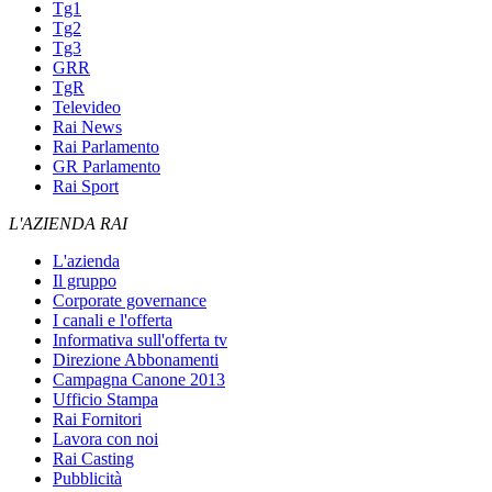
Tg1
Tg2
Tg3
GRR
TgR
Televideo
Rai News
Rai Parlamento
GR Parlamento
Rai Sport
L'AZIENDA RAI
L'azienda
Il gruppo
Corporate governance
I canali e l'offerta
Informativa sull'offerta tv
Direzione Abbonamenti
Campagna Canone 2013
Ufficio Stampa
Rai Fornitori
Lavora con noi
Rai Casting
Pubblicità