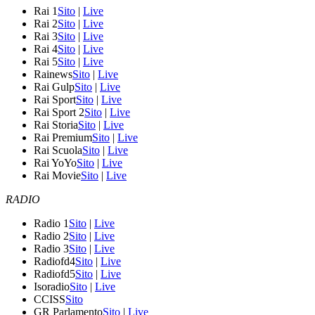
Rai 1
Sito
|
Live
Rai 2
Sito
|
Live
Rai 3
Sito
|
Live
Rai 4
Sito
|
Live
Rai 5
Sito
|
Live
Rainews
Sito
|
Live
Rai Gulp
Sito
|
Live
Rai Sport
Sito
|
Live
Rai Sport 2
Sito
|
Live
Rai Storia
Sito
|
Live
Rai Premium
Sito
|
Live
Rai Scuola
Sito
|
Live
Rai YoYo
Sito
|
Live
Rai Movie
Sito
|
Live
RADIO
Radio 1
Sito
|
Live
Radio 2
Sito
|
Live
Radio 3
Sito
|
Live
Radiofd4
Sito
|
Live
Radiofd5
Sito
|
Live
Isoradio
Sito
|
Live
CCISS
Sito
GR Parlamento
Sito
|
Live