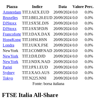
Piazza
Indice
Data
Valore
Perc.
Amsterdam
TIT.I:AEX.EUD
20/09/2024
0.0
0.0%
Bruxelles
TIT.I:BEL20.EUD
20/09/2024
0.0
0.0%
DJStoxx
TIT.I:SX5E.DJS
20/09/2024
0.0
0.0%
DJStoxx
TIT.I:SX5P.DJS
20/09/2024
0.0
0.0%
Francoforte
TIT.I:DAX.DAX
20/09/2024
0.0
0.0%
HongKong
TIT.I:HSI.HSN
20/09/2024
0.0
0.0%
Londra
TIT.I:UKX.FSE
20/09/2024
0.0
0.0%
NewYork
TIT.I:COMP.NAD
20/09/2024
0.0
0.0%
NewYork
TIT.I:DJI.DJD
20/09/2024
0.0
0.0%
NewYork
TIT.I:NDX.NAD
20/09/2024
0.0
0.0%
Parigi
TIT.I:PX1.EUD
20/09/2024
0.0
0.0%
Sydney
TIT.I:XAO.AUS
20/09/2024
0.0
0.0%
Tokyo
TIT.N225.NNI
20/09/2024
0.0
0.0%
Fonte: borsa italiana
FTSE Italia All-Share