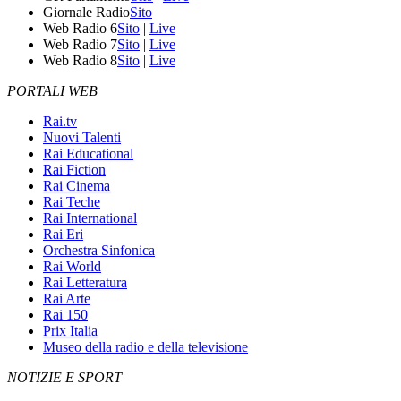
Giornale Radio
Sito
Web Radio 6
Sito
|
Live
Web Radio 7
Sito
|
Live
Web Radio 8
Sito
|
Live
PORTALI WEB
Rai.tv
Nuovi Talenti
Rai Educational
Rai Fiction
Rai Cinema
Rai Teche
Rai International
Rai Eri
Orchestra Sinfonica
Rai World
Rai Letteratura
Rai Arte
Rai 150
Prix Italia
Museo della radio e della televisione
NOTIZIE E SPORT