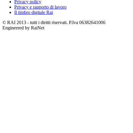
Privacy policy
Privacy e rapporto di lavoro
Il timbro digitale Rai
© RAI 2013 - tutti i diritti riservati. P.Iva 06382641006
Engineered by RaiNet