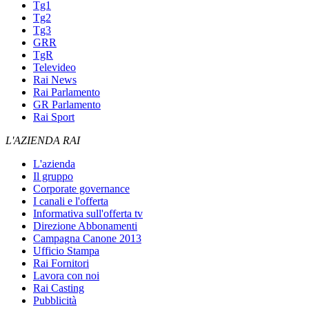
Tg1
Tg2
Tg3
GRR
TgR
Televideo
Rai News
Rai Parlamento
GR Parlamento
Rai Sport
L'AZIENDA RAI
L'azienda
Il gruppo
Corporate governance
I canali e l'offerta
Informativa sull'offerta tv
Direzione Abbonamenti
Campagna Canone 2013
Ufficio Stampa
Rai Fornitori
Lavora con noi
Rai Casting
Pubblicità