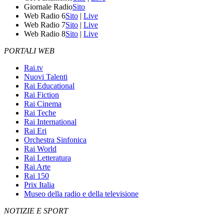
Giornale Radio
Sito
Web Radio 6
Sito
|
Live
Web Radio 7
Sito
|
Live
Web Radio 8
Sito
|
Live
PORTALI WEB
Rai.tv
Nuovi Talenti
Rai Educational
Rai Fiction
Rai Cinema
Rai Teche
Rai International
Rai Eri
Orchestra Sinfonica
Rai World
Rai Letteratura
Rai Arte
Rai 150
Prix Italia
Museo della radio e della televisione
NOTIZIE E SPORT