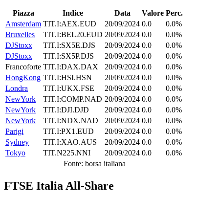
Piazza
Indice
Data
Valore
Perc.
Amsterdam
TIT.I:AEX.EUD
20/09/2024
0.0
0.0%
Bruxelles
TIT.I:BEL20.EUD
20/09/2024
0.0
0.0%
DJStoxx
TIT.I:SX5E.DJS
20/09/2024
0.0
0.0%
DJStoxx
TIT.I:SX5P.DJS
20/09/2024
0.0
0.0%
Francoforte
TIT.I:DAX.DAX
20/09/2024
0.0
0.0%
HongKong
TIT.I:HSI.HSN
20/09/2024
0.0
0.0%
Londra
TIT.I:UKX.FSE
20/09/2024
0.0
0.0%
NewYork
TIT.I:COMP.NAD
20/09/2024
0.0
0.0%
NewYork
TIT.I:DJI.DJD
20/09/2024
0.0
0.0%
NewYork
TIT.I:NDX.NAD
20/09/2024
0.0
0.0%
Parigi
TIT.I:PX1.EUD
20/09/2024
0.0
0.0%
Sydney
TIT.I:XAO.AUS
20/09/2024
0.0
0.0%
Tokyo
TIT.N225.NNI
20/09/2024
0.0
0.0%
Fonte: borsa italiana
FTSE Italia All-Share