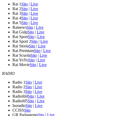
Rai 1
Sito
|
Live
Rai 2
Sito
|
Live
Rai 3
Sito
|
Live
Rai 4
Sito
|
Live
Rai 5
Sito
|
Live
Rainews
Sito
|
Live
Rai Gulp
Sito
|
Live
Rai Sport
Sito
|
Live
Rai Sport 2
Sito
|
Live
Rai Storia
Sito
|
Live
Rai Premium
Sito
|
Live
Rai Scuola
Sito
|
Live
Rai YoYo
Sito
|
Live
Rai Movie
Sito
|
Live
RADIO
Radio 1
Sito
|
Live
Radio 2
Sito
|
Live
Radio 3
Sito
|
Live
Radiofd4
Sito
|
Live
Radiofd5
Sito
|
Live
Isoradio
Sito
|
Live
CCISS
Sito
GR Parlamento
Sito
|
Live