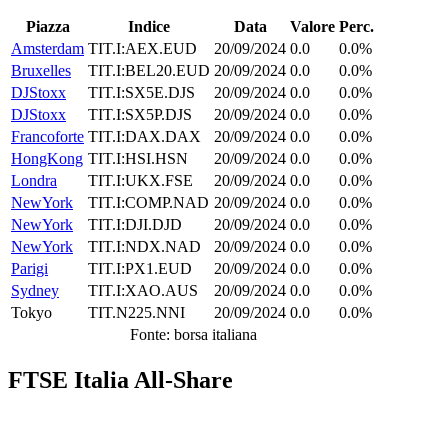
Piazza
Indice
Data
Valore
Perc.
Amsterdam
TIT.I:AEX.EUD
20/09/2024
0.0
0.0%
Bruxelles
TIT.I:BEL20.EUD
20/09/2024
0.0
0.0%
DJStoxx
TIT.I:SX5E.DJS
20/09/2024
0.0
0.0%
DJStoxx
TIT.I:SX5P.DJS
20/09/2024
0.0
0.0%
Francoforte
TIT.I:DAX.DAX
20/09/2024
0.0
0.0%
HongKong
TIT.I:HSI.HSN
20/09/2024
0.0
0.0%
Londra
TIT.I:UKX.FSE
20/09/2024
0.0
0.0%
NewYork
TIT.I:COMP.NAD
20/09/2024
0.0
0.0%
NewYork
TIT.I:DJI.DJD
20/09/2024
0.0
0.0%
NewYork
TIT.I:NDX.NAD
20/09/2024
0.0
0.0%
Parigi
TIT.I:PX1.EUD
20/09/2024
0.0
0.0%
Sydney
TIT.I:XAO.AUS
20/09/2024
0.0
0.0%
Tokyo
TIT.N225.NNI
20/09/2024
0.0
0.0%
Fonte: borsa italiana
FTSE Italia All-Share