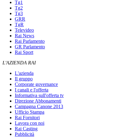
Tg1
Tg2
Tg3
GRR
TgR
Televideo
Rai News
Rai Parlamento
GR Parlamento
Rai Sport
L'AZIENDA RAI
L'azienda
Il gruppo
Corporate governance
I canali e l'offerta
Informativa sull'offerta tv
Direzione Abbonamenti
Campagna Canone 2013
Ufficio Stampa
Rai Fornitori
Lavora con noi
Rai Casting
Pubblicità