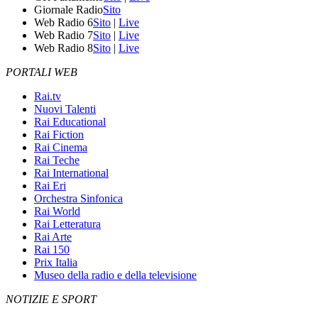
Giornale Radio
Sito
Web Radio 6
Sito
|
Live
Web Radio 7
Sito
|
Live
Web Radio 8
Sito
|
Live
PORTALI WEB
Rai.tv
Nuovi Talenti
Rai Educational
Rai Fiction
Rai Cinema
Rai Teche
Rai International
Rai Eri
Orchestra Sinfonica
Rai World
Rai Letteratura
Rai Arte
Rai 150
Prix Italia
Museo della radio e della televisione
NOTIZIE E SPORT