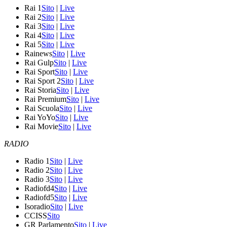
Rai 1
Sito
|
Live
Rai 2
Sito
|
Live
Rai 3
Sito
|
Live
Rai 4
Sito
|
Live
Rai 5
Sito
|
Live
Rainews
Sito
|
Live
Rai Gulp
Sito
|
Live
Rai Sport
Sito
|
Live
Rai Sport 2
Sito
|
Live
Rai Storia
Sito
|
Live
Rai Premium
Sito
|
Live
Rai Scuola
Sito
|
Live
Rai YoYo
Sito
|
Live
Rai Movie
Sito
|
Live
RADIO
Radio 1
Sito
|
Live
Radio 2
Sito
|
Live
Radio 3
Sito
|
Live
Radiofd4
Sito
|
Live
Radiofd5
Sito
|
Live
Isoradio
Sito
|
Live
CCISS
Sito
GR Parlamento
Sito
|
Live