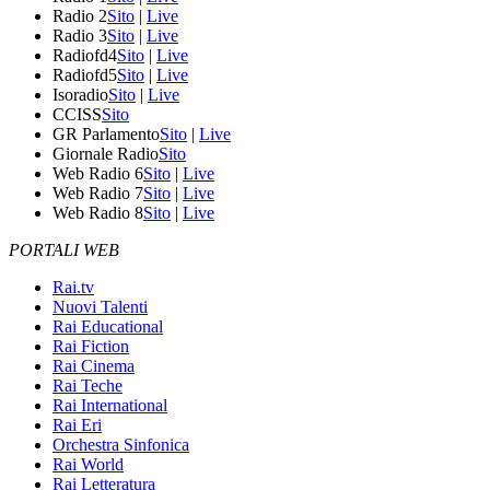
Radio 2
Sito
|
Live
Radio 3
Sito
|
Live
Radiofd4
Sito
|
Live
Radiofd5
Sito
|
Live
Isoradio
Sito
|
Live
CCISS
Sito
GR Parlamento
Sito
|
Live
Giornale Radio
Sito
Web Radio 6
Sito
|
Live
Web Radio 7
Sito
|
Live
Web Radio 8
Sito
|
Live
PORTALI WEB
Rai.tv
Nuovi Talenti
Rai Educational
Rai Fiction
Rai Cinema
Rai Teche
Rai International
Rai Eri
Orchestra Sinfonica
Rai World
Rai Letteratura