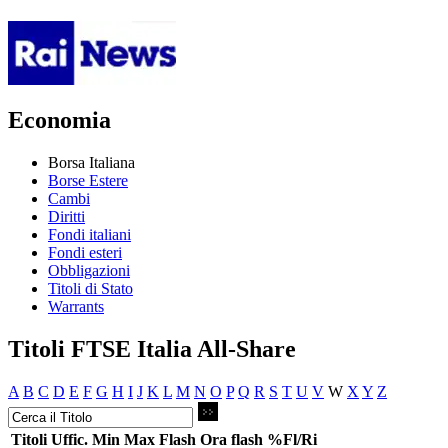
Economia
Borsa Italiana
Borse Estere
Cambi
Diritti
Fondi italiani
Fondi esteri
Obbligazioni
Titoli di Stato
Warrants
Titoli FTSE Italia All-Share
A
B
C
D
E
F
G
H
I
J
K
L
M
N
O
P
Q
R
S
T
U
V
W
X
Y
Z
Titoli
Uffic.
Min
Max
Flash
Ora flash
%Fl/Ri