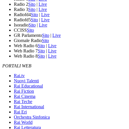
Radio 2
Sito
|
Live
Radio 3
Sito
|
Live
Radiofd4
Sito
|
Live
Radiofd5
Sito
|
Live
Isoradio
Sito
|
Live
CCISS
Sito
GR Parlamento
Sito
|
Live
Giornale Radio
Sito
Web Radio 6
Sito
|
Live
Web Radio 7
Sito
|
Live
Web Radio 8
Sito
|
Live
PORTALI WEB
Rai.tv
Nuovi Talenti
Rai Educational
Rai Fiction
Rai Cinema
Rai Teche
Rai International
Rai Eri
Orchestra Sinfonica
Rai World
Rai Letteratura