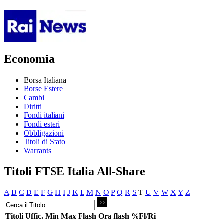
Economia
Borsa Italiana
Borse Estere
Cambi
Diritti
Fondi italiani
Fondi esteri
Obbligazioni
Titoli di Stato
Warrants
Titoli FTSE Italia All-Share
A
B
C
D
E
F
G
H
I
J
K
L
M
N
O
P
Q
R
S
T
U
V
W
X
Y
Z
Titoli
Uffic.
Min
Max
Flash
Ora flash
%Fl/Ri