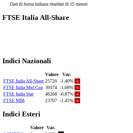
Dati di borsa italiana ritardati di 15 minuti
FTSE Italia All-Share
Indici Nazionali
Valore
Var.
FTSE Italia All-Share
25720
-1.40%
FTSE Italia Mid Cap
39374
-1.08%
FTSE Italia Star
46268
-0.87%
FTSE MIB
23707
-1.45%
Indici Esteri
Valore
Var.