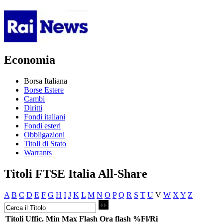
Economia
Borsa Italiana
Borse Estere
Cambi
Diritti
Fondi italiani
Fondi esteri
Obbligazioni
Titoli di Stato
Warrants
Titoli FTSE Italia All-Share
A
B
C
D
E
F
G
H
I
J
K
L
M
N
O
P
Q
R
S
T
U
V
W
X
Y
Z
Titoli
Uffic.
Min
Max
Flash
Ora flash
%Fl/Ri