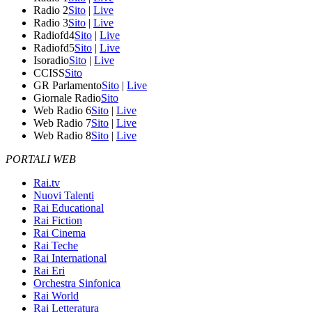
Radio 2
Sito
|
Live
Radio 3
Sito
|
Live
Radiofd4
Sito
|
Live
Radiofd5
Sito
|
Live
Isoradio
Sito
|
Live
CCISS
Sito
GR Parlamento
Sito
|
Live
Giornale Radio
Sito
Web Radio 6
Sito
|
Live
Web Radio 7
Sito
|
Live
Web Radio 8
Sito
|
Live
PORTALI WEB
Rai.tv
Nuovi Talenti
Rai Educational
Rai Fiction
Rai Cinema
Rai Teche
Rai International
Rai Eri
Orchestra Sinfonica
Rai World
Rai Letteratura