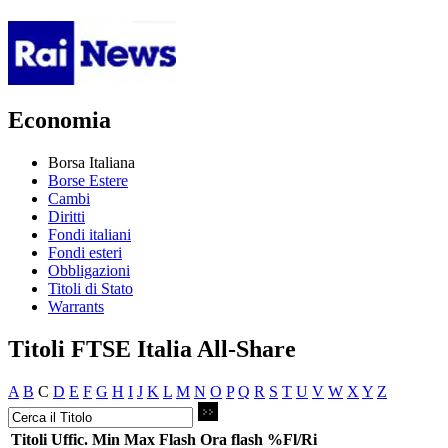
Economia
Borsa Italiana
Borse Estere
Cambi
Diritti
Fondi italiani
Fondi esteri
Obbligazioni
Titoli di Stato
Warrants
Titoli FTSE Italia All-Share
A
B
C
D
E
F
G
H
I
J
K
L
M
N
O
P
Q
R
S
T
U
V
W
X
Y
Z
Titoli
Uffic.
Min
Max
Flash
Ora flash
%Fl/Ri