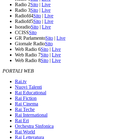
Radio 2
Sito
|
Live
Radio 3
Sito
|
Live
Radiofd4
Sito
|
Live
Radiofd5
Sito
|
Live
Isoradio
Sito
|
Live
CCISS
Sito
GR Parlamento
Sito
|
Live
Giornale Radio
Sito
Web Radio 6
Sito
|
Live
Web Radio 7
Sito
|
Live
Web Radio 8
Sito
|
Live
PORTALI WEB
Rai.tv
Nuovi Talenti
Rai Educational
Rai Fiction
Rai Cinema
Rai Teche
Rai International
Rai Eri
Orchestra Sinfonica
Rai World
Rai Letteratura