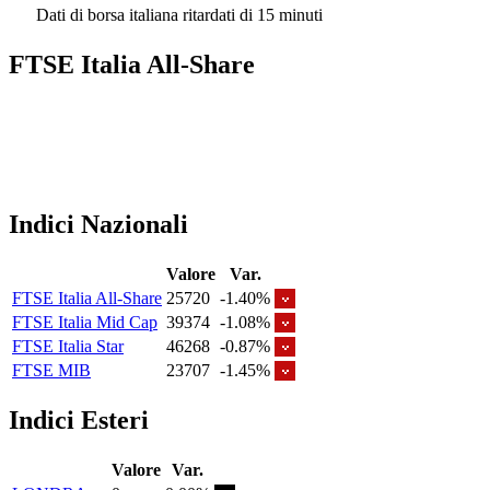
Dati di borsa italiana ritardati di 15 minuti
FTSE Italia All-Share
Indici Nazionali
Valore
Var.
FTSE Italia All-Share
25720
-1.40%
FTSE Italia Mid Cap
39374
-1.08%
FTSE Italia Star
46268
-0.87%
FTSE MIB
23707
-1.45%
Indici Esteri
Valore
Var.